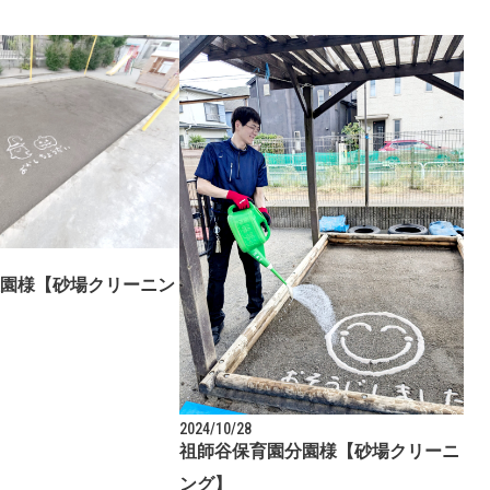
園様【砂場クリーニン
2024/10/28
祖師谷保育園分園様【砂場クリーニ
ング】