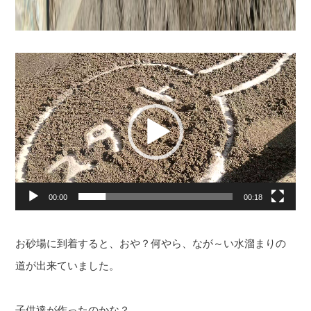
動
画
プ
レ
ー
ヤ
ー
00:00
00:18
お砂場に到着すると、おや？何やら、なが～い水溜まりの
道が出来ていました。
子供達が作ったのかな？